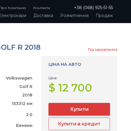
+38 (068) 925-51-55
Про Компанію
Контакти
Електрокари
Доставка
Розмитнення
Продаж
LF R 2018
Під замовлення
ЦІНА НА АВТО
Volkswagen
Ціна:
$ 12 700
Golf R
2018
153312 км
Купити
2.0
Купити в кредит
Бензин