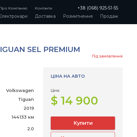
+38 (068) 925-51-55
Про Компанію
Контакти
Електрокари
Доставка
Розмитнення
Продаж
IGUAN SEL PREMIUM
Під замовлення
ЦІНА НА АВТО
Volkswagen
Ціна:
$ 14 900
Tiguan
2019
144133 км
Купити
2.0