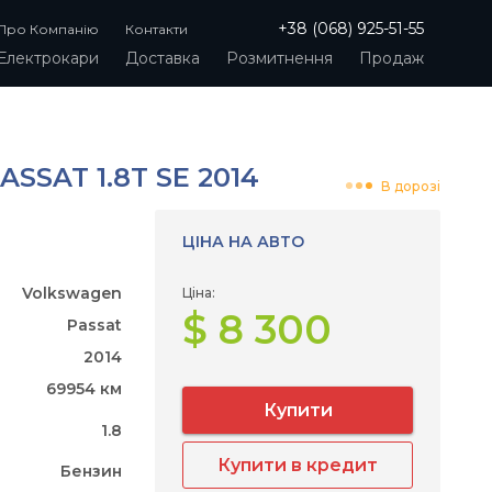
+38 (068) 925-51-55
Про Компанію
Контакти
Електрокари
Доставка
Розмитнення
Продаж
SSAT 1.8T SE 2014
В дорозі
ЦІНА НА АВТО
Volkswagen
Ціна:
$ 8 300
Passat
2014
69954 км
Купити
1.8
Купити в кредит
Бензин